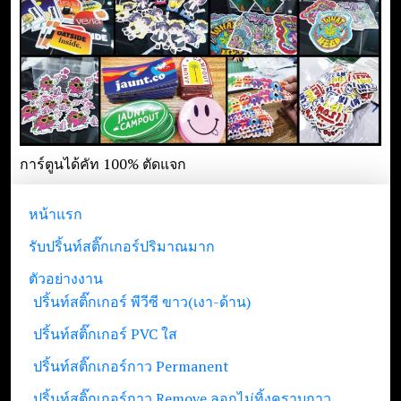
การ์ตูนได้คัท 100% ตัดแจก
หน้าแรก
รับปริ้นท์สติ๊กเกอร์ปริมาณมาก
ตัวอย่างงาน
ปริ้นท์สติ๊กเกอร์ พีวีซี ขาว(เงา-ด้าน)
ปริ้นท์สติ๊กเกอร์ PVC ใส
ปริ้นท์สติ๊กเกอร์กาว Permanent
ปริ้นท์สติ๊กเกอร์กาว Remove ลอกไม่ทิ้งคราบกาว