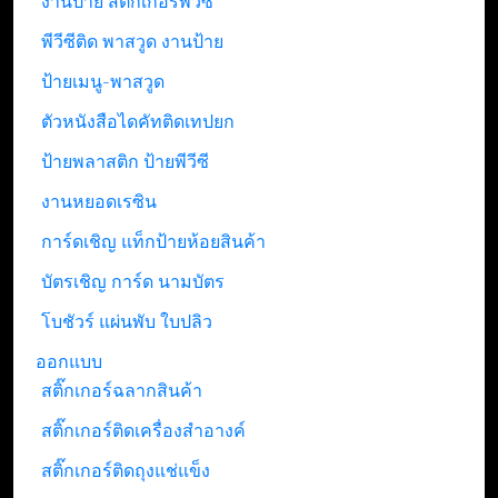
งานป้าย สติ๊กเกอร์พีวีซี
พีวีซีติด พาสวูด งานป้าย
ป้ายเมนู-พาสวูด
ตัวหนังสือไดคัทติดเทปยก
ป้ายพลาสติก ป้ายพีวีซี
งานหยอดเรซิน
การ์ดเชิญ แท็กป้ายห้อยสินค้า
บัตรเชิญ การ์ด นามบัตร
โบชัวร์ แผ่นพับ ใบปลิว
ออกแบบ
สติ๊กเกอร์ฉลากสินค้า
สติ๊กเกอร์ติดเครื่องสำอางค์
สติ๊กเกอร์ติดถุงแช่แข็ง