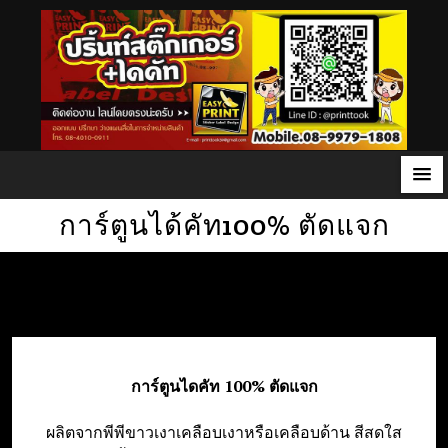
S
การ์ตูนได้คัท100% ตัดแจก
k
i
p
t
o
c
การ์ตูนไดคัท 100% ตัดแจก
o
n
ผลิตจากพีพีขาวเงาเคลือบเงาหรือเคลือบด้าน สีสดใส
t