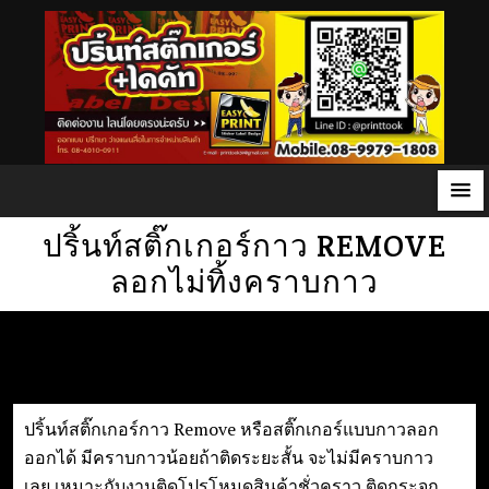
S
ปริ้นท์สติ๊กเกอร์กาว REMOVE
k
ลอกไม่ทิ้งคราบกาว
i
p
t
o
c
o
ปริ้นท์สติ๊กเกอร์กาว Remove หรือสติ๊กเกอร์แบบกาวลอก
n
ออกได้ มีคราบกาวน้อยถ้าติดระยะสั้น จะไม่มีคราบกาว
t
เลย เหมาะกับงานติดโปรโหมดสินค้าชั่วคราว ติดกระจก