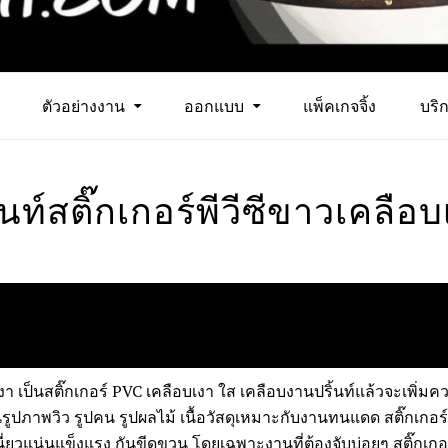
ตัวอย่างงาน
ออกแบบ
แพ็คเกจจิ้ง
บริก
้นท์สติ๊กเกอร์พีวีซีขาวเคลือ
อบเงา เป็นสติ๊กเกอร์ PVC เคลือบเงา ใส เคลือบงานปริ้นท์แล้วจะเพิ่ม
้นรูปภาพวิว รูปคน รูปผลไม้ เนื้อวัสดุเหมาะกับงานทนแดด สติ๊กเกอร์
ี่ยวแน่นแข็งแรง กันขีดขวน โดยเฉพาะงานที่ต้องจับบ่อยๆ สติ๊กเกอ