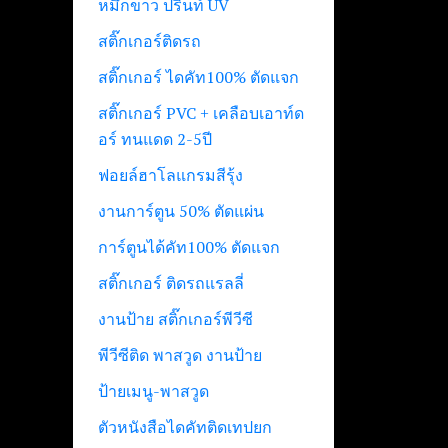
หมึกขาว ปริ้นท์ UV
สติ๊กเกอร์ติดรถ
สติ๊กเกอร์ ไดคัท100% ตัดแจก
สติ๊กเกอร์ PVC + เคลือบเอาท์ด
อร์ ทนแดด 2-5ปี
ฟอยล์ฮาโลแกรมสีรุ้ง
งานการ์ตูน 50% ตัดแผ่น
การ์ตูนได้คัท100% ตัดแจก
สติ๊กเกอร์ ติดรถแรลลี่
งานป้าย สติ๊กเกอร์พีวีซี
พีวีซีติด พาสวูด งานป้าย
ป้ายเมนู-พาสวูด
ตัวหนังสือไดคัทติดเทปยก