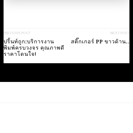
P
PREVIOUS POST
NEXT POST
ปริ้นท์ถูก:บริการงาน
สติ๊กเกอร์ PP ขาวด้าน..
O
พิมพ์ครบวงจร คุณภาพดี
S
ราคาโดนใจ!
T
N
A
V
I
Copyright © ปริ้นท์ถูก.com. All Right Reserved 2019. Set up
G
website by JadeWebTech.com and JadeCommerce.center
A