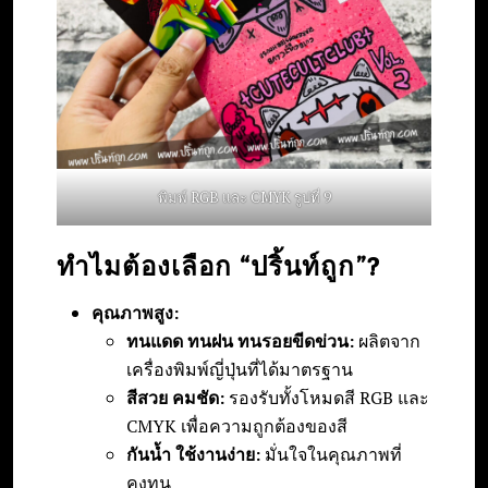
พิมพ์ RGB และ CMYK รูปที่ 9
ทำไมต้องเลือก “ปริ้นท์ถูก”?
คุณภาพสูง:
ทนแดด ทนฝน ทนรอยขีดข่วน:
ผลิตจาก
เครื่องพิมพ์ญี่ปุ่นที่ได้มาตรฐาน
สีสวย คมชัด:
รองรับทั้งโหมดสี RGB และ
CMYK เพื่อความถูกต้องของสี
กันน้ำ ใช้งานง่าย:
มั่นใจในคุณภาพที่
คงทน