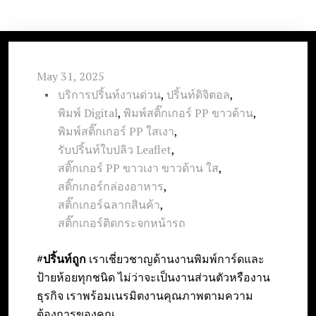
e
n
t
May 31, 2025
บริการปริ้นท์งานด่วน
,
ปริ้นท์ดิจิตอล
,
พิมพ์ Digital
,
พิมพ์สติ๊กเกอร์ PP ขาวด้าน
,
พิมพ์สติ๊กเกอร์ PP ใสเงา
,
รับปริ้นท์ใบปลิว Leaflet
,
สติ๊กเกอร์ PP ขาวเงา ขาวด้าน ใส
,
สติ๊กเกอร์กล่องอาหาร
,
สติ๊กเกอร์ฉลากสินค้า
,
สติ๊กเกอร์ติดกระจกหน้ารถ
#ปริ้นท์ถูก
เราเชี่ยวชาญด้านงานพิมพ์การ์ดและ
ป้ายห้อยทุกชนิด ไม่ว่าจะเป็นงานส่วนตัวหรืองาน
ธุรกิจ เราพร้อมเนรมิตงานคุณภาพตามความ
ต้องการของคุณ