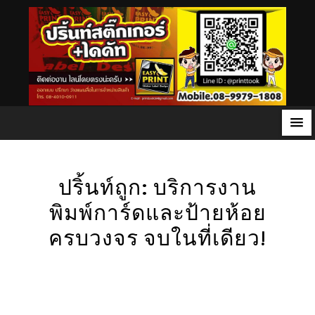
S
k
ปริ้นท์ถูก: บริการงาน
i
p
พิมพ์การ์ดและป้ายห้อย
t
ครบวงจร จบในที่เดียว!
o
c
o
n
t