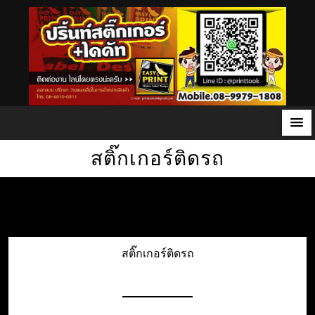
S
สติ๊กเกอร์ติดรถ
k
i
p
t
o
สติ๊กเกอร์ติดรถ
c
o
n
t