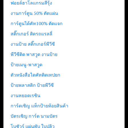
ฟอยล์ฮาโลแกรมสีรุ้ง
งานการ์ตูน 50% ตัดแผ่น
การ์ตูนได้คัท100% ตัดแจก
สติ๊กเกอร์ ติดรถแรลลี่
งานป้าย สติ๊กเกอร์พีวีซี
พีวีซีติด พาสวูด งานป้าย
ป้ายเมนู-พาสวูด
ตัวหนังสือไดคัทติดเทปยก
ป้ายพลาสติก ป้ายพีวีซี
งานหยอดเรซิน
การ์ดเชิญ แท็กป้ายห้อยสินค้า
บัตรเชิญ การ์ด นามบัตร
โบชัวร์ แผ่นพับ ใบปลิว