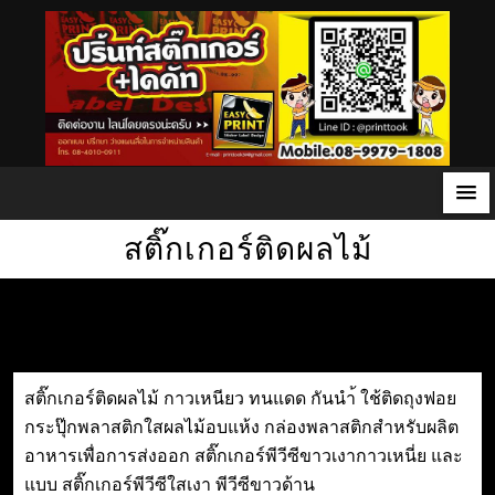
S
สติ๊กเกอร์ติดผลไม้
k
i
p
t
o
สติ๊กเกอร์ติดผลไม้ กาวเหนียว ทนแดด กันนำ้ ใช้ติดถุงฟอย
c
กระปุ๊กพลาสติกใสผลไม้อบแห้ง กล่องพลาสติกสำหรับผลิต
o
อาหารเพื่อการส่งออก สติ๊กเกอร์พีวีซีขาวเงากาวเหนี่ย และ
n
แบบ สติ๊กเกอร์พีวีซีใสเงา พีวีซีขาวด้าน
t