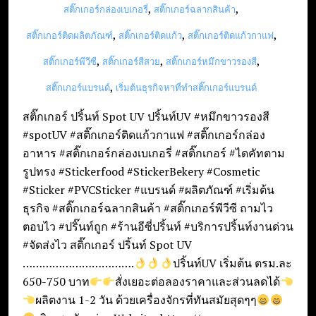
,
,
สติ๊กเกอร์กล่องเบเกอรี่
สติ๊กเกอร์ฉลากสินค้า
,
,
,
สติ๊กเกอร์ติดผลิตภัณฑ์
สติ๊กเกอร์ติดแก้ว
สติ๊กเกอร์ติดแก้วกาแฟ
,
,
,
สติ๊กเกอร์พีวีซี
สติ๊กเกอร์สีสวย
สติ๊กเกอร์หมึกขาวรองสี
,
สติ๊กเกอร์แบรนด์
เริ่มต้นธุรกิจหาที่ทำสติ๊กเกอร์แบรนด์
สติ๊กเกอร์ ปริ้นท์ Spot UV ปริ้นท์UV #หมึกขาวรองสี
#spotUV #สติ๊กเกอร์ติดแก้วกาแฟ #สติ๊กเกอร์กล่อง
อาหาร #สติ๊กเกอร์กล่องเบเกอรี่ #สติ๊กเกอร์ #ไดคัทตาม
รูปทรง #Stickerfood #StickerBekery #Cosmetic
#Sticker #PVCSticker #แบรนด์ #ผลิตภัณฑ์ #เริ่มต้น
ธุรกิจ #สติ๊กเกอร์ฉลากสินค้า #สติ๊กเกอร์พีวีซี ถามไว
ตอบไว #ปริ๊นท์ถูก #ร้านอีซี่ปริ้นท์ #บริการปริ้นท์งานด่วน
#จัดส่งไว สติ๊กเกอร์ ปริ้นท์ Spot UV
…………………………….
ปริ้นท์UV เริ่มต้น ตรม.ละ
650-750 บาท
สั่งเยอะต่อลองราคาและส่วนลดได้
ผลิตงาน 1-2 วัน ด้วยเครื่องจักรที่ทันสมัยสุดๆๆ