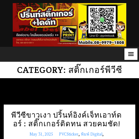
S
CATEGORY:
สติ๊กเกอร์พีวีซี
k
i
p
t
o
พีวีซีขาวเงา ปริ้นท์อิงค์เจ็ทเอาท์ด
c
o
อร์ : สติ๊กเกอร์ติดทน สวยคมชัด!
n
,
,
May 31, 2025
PVCSticker
พิมพ์ Digital
t