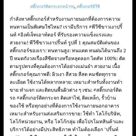
,
e
สติ๊กเกอร์ติดกระจกหน้ารถ
สติ๊กเกอร์พีวีซี
n
กำลังหาสติ๊กเกอร์สำหรับงานภายนอกที่ต้องการความ
t
ทนทานเป็นพิเศษใช่ไหม? เรามีบริการ #พีวีซีขาวเงาปริ้
นท์ #อิงค์เจ็ทเอาท์ดอร์ ที่รับรองความแข็งแรงและ
สวยงาม! พีวีซีขาวเงาปริ้นท์ รูปที่ 1 คุณสมบัติเด่นของ
สติ๊กเกอร์ของเรา: ทนทานสูง: ทนแดด ทนฝนได้นานถึง 2
ปี หมดกังวลเรื่องสีซีดจางหรือหลุดลอก ไดคัท 100%: ตัด
ตามรูปทรงที่คุณต้องการได้อย่างแม่นยำ สวยงาม เนื้อ
สติ๊กเกอร์คุณภาพดี: ผิวเงา สีสวย สีสด คมชัดทุกราย
ละเอียด ใช้งานได้หลากหลาย: เหมาะสำหรับทั้งงานทำ
ขาย ทำแจก และติดบนพื้นผิวต่าง ๆ เช่น: #สติ๊กเกอร์ติด
รถ #สติ๊กเกอร์ติดกระจก ติดเสาไฟ, ติดเหล็ก, รั้วบ้าน
ของใช้ หรือทุกอย่างที่ต้องการใช้งานภายนอกอาคาร
เหมาะสำหรับงานส่งเสริมการขาย: ใช้ทำ โลโก้บริษัท,
โลโก้หน่วยงาน, หรือ โลโก้กลุ่ม เพื่อโปรโมทสินค้าและ
บริการได้อย่างมีประสิทธิภาพ ทำไมต้องเลือก "ปริ้นท์