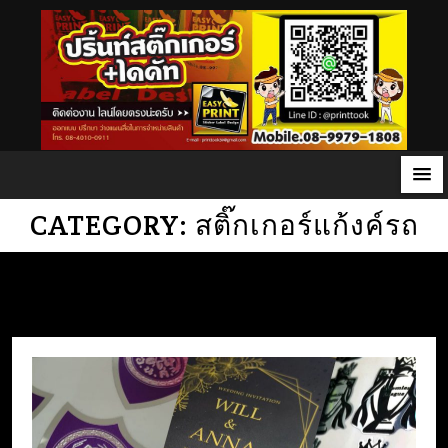
S
CATEGORY:
สติ๊กเกอร์แก้งค์รถ
k
i
p
t
o
c
o
n
t