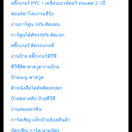
สติ๊กเกอร์ PVC + เคลือบเอาท์ดอร์ ทนแดด 2-5ปี
ฟอยล์ฮาโลแกรมสีรุ้ง
งานการ์ตูน 50% ตัดแผ่น
การ์ตูนได้คัท100% ตัดแจก
สติ๊กเกอร์ ติดรถแรลลี่
งานป้าย สติ๊กเกอร์พีวีซี
พีวีซีติด พาสวูด งานป้าย
ป้ายเมนู-พาสวูด
ตัวหนังสือไดคัทติดเทปยก
ป้ายพลาสติก ป้ายพีวีซี
งานหยอดเรซิน
การ์ดเชิญ แท็กป้ายห้อยสินค้า
บัตรเชิญ การ์ด นามบัตร