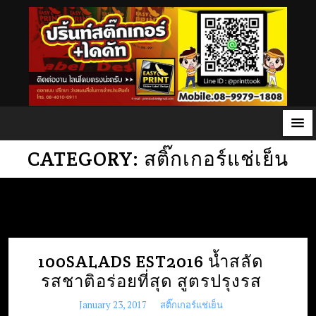
S
CATEGORY:
สติ๊กเกอร์แช่เย็น
k
i
p
t
o
100SALADS EST2016 น้ำสลัด
c
o
รสชาติอร่อยที่สุด สูตรปรุงรส
n
January 23, 2017
สติ๊กเกอร์แช่เย็น
t